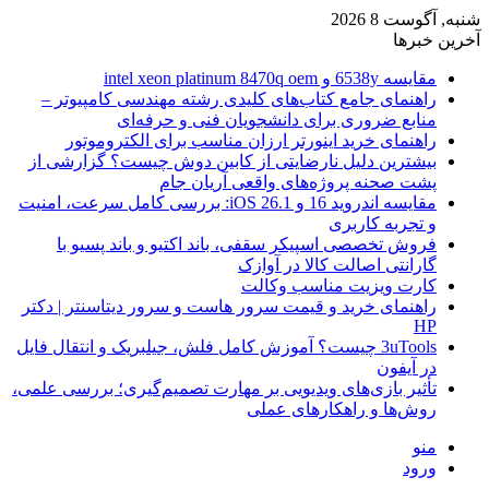
شنبه, آگوست 8 2026
آخرین خبرها
مقایسه 6538y و intel xeon platinum 8470q oem
راهنمای جامع کتاب‌های کلیدی رشته مهندسی کامپیوتر –
منابع ضروری برای دانشجویان فنی و حرفه‌ای
راهنمای خرید اینورتر ارزان مناسب برای الکتروموتور
بیشترین دلیل نارضایتی از کابین دوش چیست؟ گزارشی از
پشت صحنه پروژه‌های واقعی آریان جام
مقایسه اندروید 16 و iOS 26.1: بررسی کامل سرعت، امنیت
و تجربه کاربری
فروش تخصصی اسپیکر سقفی، باند اکتیو و باند پسیو با
گارانتی اصالت کالا در آوازک
کارت ویزیت مناسب وکالت
راهنمای خرید و قیمت سرور هاست و سرور دیتاسنتر | دکتر
HP
3uTools چیست؟ آموزش کامل فلش، جیلبریک و انتقال فایل
در آیفون
تأثیر بازی‌های ویدیویی بر مهارت تصمیم‌گیری؛ بررسی علمی،
روش‌ها و راهکارهای عملی
منو
ورود