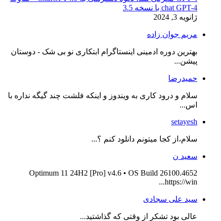
chat GPT-4 با نسخه 3.5
ژانویه 3, 2024
مریم جوان زاده
بهترین دوره ادمینی اینستاگرام ابتکاری نو بی شک - دوستان
پیشن...
حمیدرضا
سلام و درود کاری به ویندوز و اینکه فلشت چند گیگه نداره با
اس...
setayesh
سلام،از کجا میتونم دانلود کنم ؟...
سعید ن
Optimum 11 24H2 [Pro] v4.6 • OS Build 26100.4652
https://win...
سید علی سجادی
عالی بود تشکر از وقتی که گذاشتید...