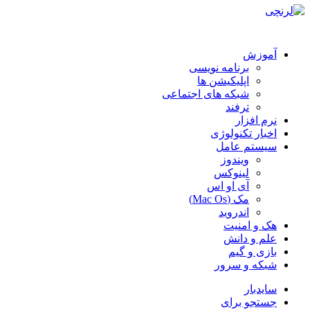
آموزش
برنامه نویسی
اپلیکیشن ها
شبکه های اجتماعی
ترفند
نرم افزار
اخبار تکنولوژی
سیستم عامل
ویندوز
لینوکس
آی او اس
مک (Mac Os)
اندروید
هک و امنیت
علم و دانش
بازی و گیم
شبکه و سرور
سایدبار
جستجو برای