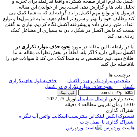
اکسل یک نرم افزار صفحه گسترده واقعا قدرتمند برای تجزیه و
تحلیل داده ها و گزارش دهی است. پس از خواندن این مقاله،
فرمول ها و توابع مهم اکسل را یاد گرفته اید که به شما کمک می
کند وظایف خود را بهتر و سریع تر انجام دهید. ما به فرمول‌ها و توابع
اعداد، متن، زمان داده و پیشرفته اکسل نگاه کردیم. نیازی به گفتن
نیست که دانش اکسل در شکل دادن به بسیاری از مشاغل کمک
زیادی می کند.
آیا در رابطه با این مقاله در مورد
نحوه حذف موارد تکراری در
اکسل
سوالی دارید؟ اگر بله، لطفاً در بخش نظرات مقاله به ما
اطلاع دهید. تیم متخصص ما به شما کمک می کند تا سوالات خود را
بلافاصله حل کنید.
برچسب ها
تشخیص موارد تکراری در اکسل
حذف سلول های تکراری
اکسل
نحوه حذف موارد تکراری در اکسل
کپی لینک
سعید زارعین
ارسال به ایمیل
آوریل 25, 2022
0
130
زمان تقریبی مطالعه 3 دقیقه
اشتراک گذاری
فیسبوک
ایکس
لینکداین
پینتریست
اسکایپ
واتس آپ
تلگرام
اشتراک گذاری با ایمیل
چاپ
هاست وردپرس