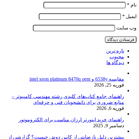
نام
*
ایمیل
*
وب‌ سایت
تازه ترین
محبوب
دیدگاه ها
مقایسه 6538y و intel xeon platinum 8470q oem
فوریه 25, 2026
راهنمای جامع کتاب‌های کلیدی رشته مهندسی کامپیوتر –
منابع ضروری برای دانشجویان فنی و حرفه‌ای
فوریه 6, 2026
راهنمای خرید اینورتر ارزان مناسب برای الکتروموتور
دسامبر 9, 2025
بیشترین دلیل نارضایتی از کابین دوش چیست؟ گزارشی از